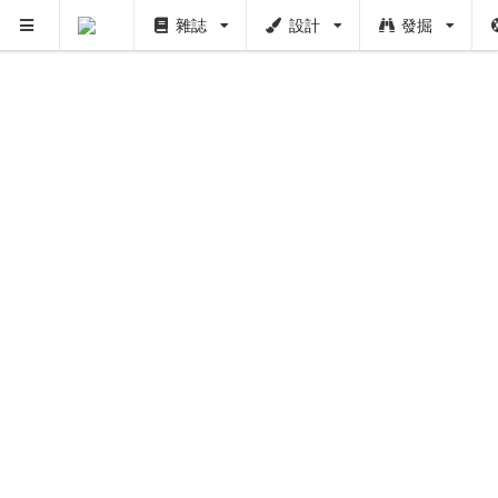
雜誌
設計
發掘