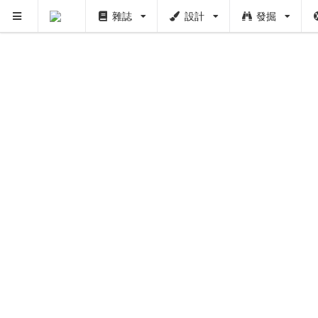
雜誌
設計
發掘