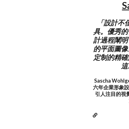
S
「設計不
具。優秀的
計過程闡明
的平面圖像
定制的精確
這
Sascha W
六年企業形象設
引人注目的視