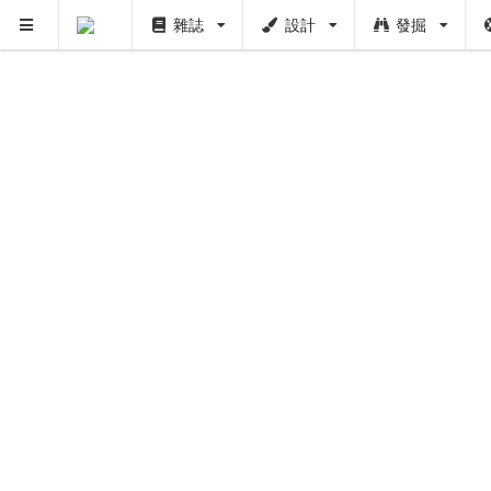
雜誌
設計
發掘