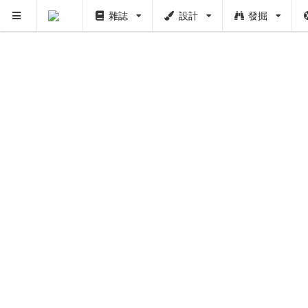
雜誌
設計
發掘