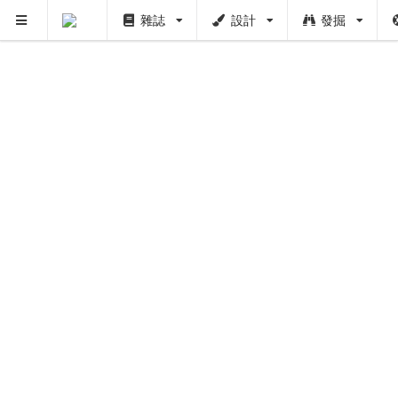
雜誌
設計
發掘