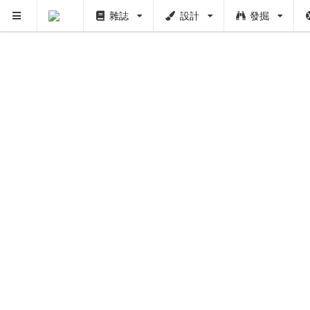
雜誌
設計
發掘