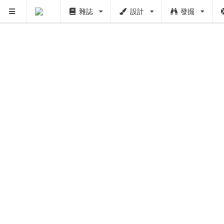
雜誌
設計
發掘