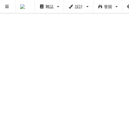
雜誌
設計
發掘