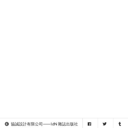
協誠設計有限公司⸺IdN 雜誌出版社