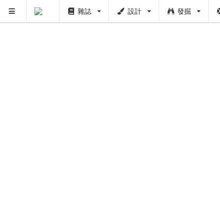
雜誌
設計
發掘