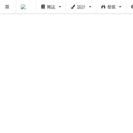
雜誌
設計
發掘