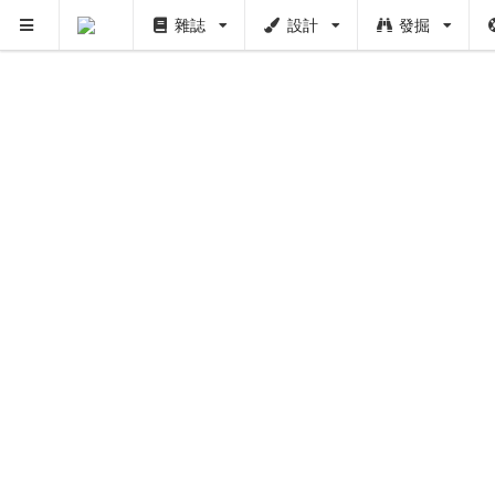
雜誌
設計
發掘