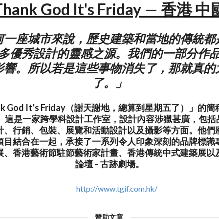
Thank God It's Friday — 香港 中
何一座城市來說，歷史建築和當地的傳統都
多優秀設計的靈感之源。我們的一部分作
影響。所以若是這些事物消失了，那就真的
了。」
ank God It’s Friday（謝天謝地，總算到星期五了）」
0年。這是一家跨學科設計工作室，設計內容涉獵甚廣，包括
計、行銷、包裝、展覽和活動設計以及攝影等方面。他們
項目結合在一起，承接了一系列令人印象深刻的品牌標識
展、香港藝術節駐節藝術家計畫、香港傳統中式建築展以
論壇 – 古跡劇場。
http://www.tgif.com.hk/
贊助文章