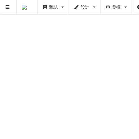
雜誌
設計
發掘