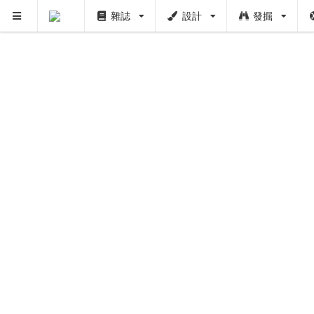
雜誌
設計
發掘