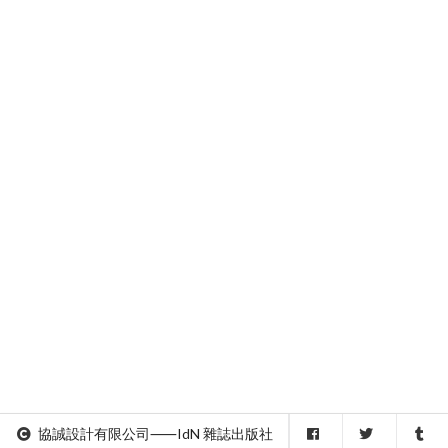
協誠設計有限公司⸺IdN 雜誌出版社