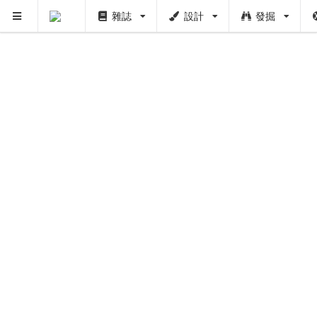
雜誌
設計
發掘