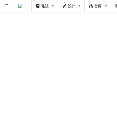
雜誌
設計
發掘