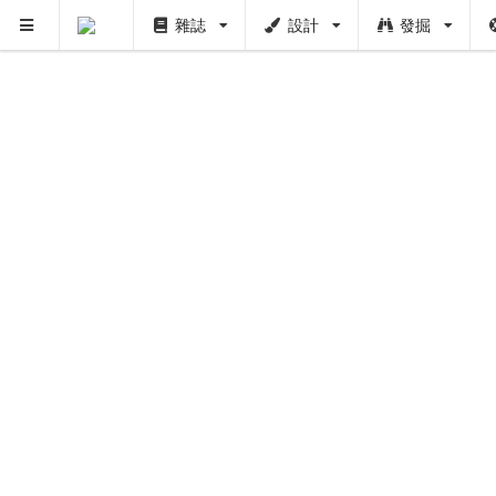
雜誌
設計
發掘