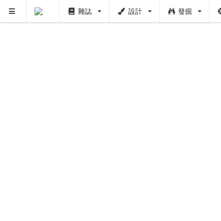
雜誌
設計
發掘