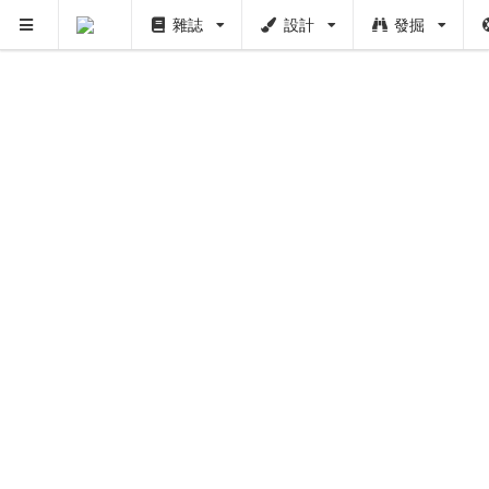
雜誌
設計
發掘