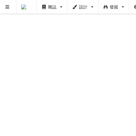
雜誌
設計
發掘