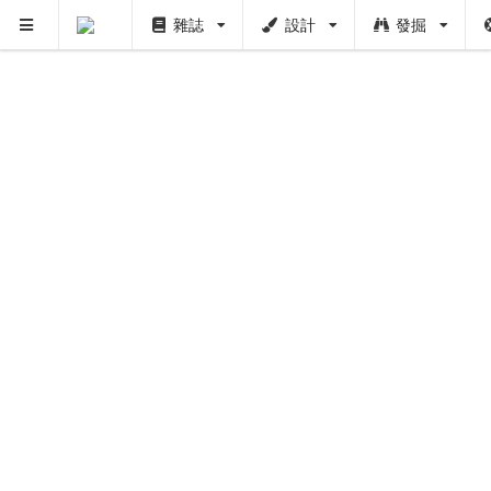
雜誌
設計
發掘