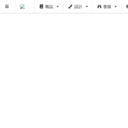
雜誌
設計
發掘