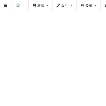
雜誌
設計
發掘