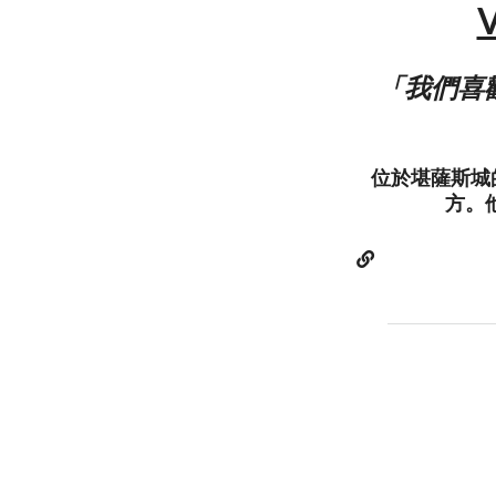
「我們喜
位於堪薩斯城的Va
方。