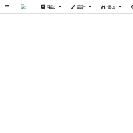
雜誌
設計
發掘