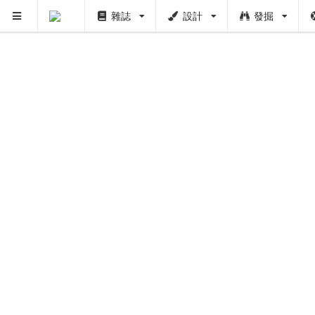
雜誌
設計
發掘