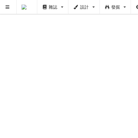
雜誌
設計
發掘