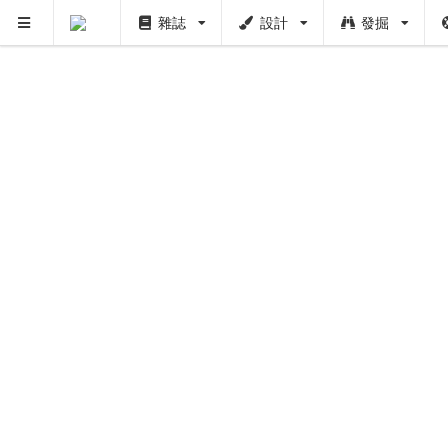
雜誌
設計
發掘