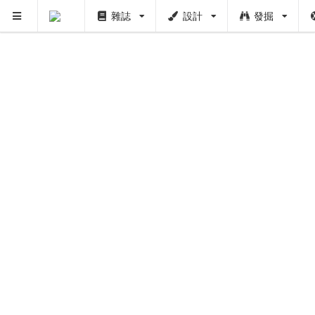
雜誌
設計
發掘