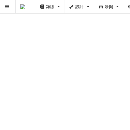
雜誌
設計
發掘