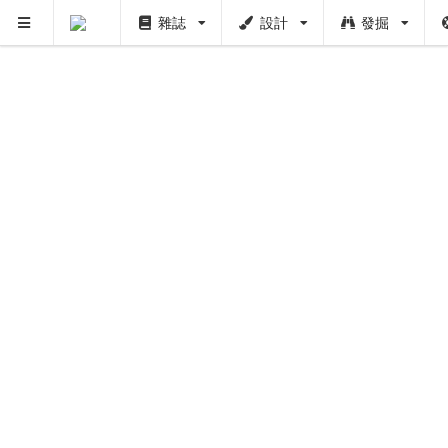
雜誌
設計
發掘