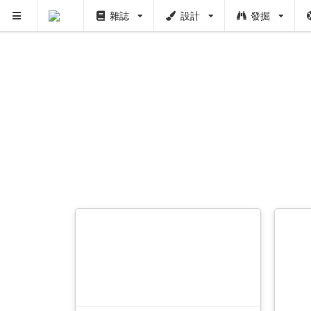
雜誌
設計
發掘