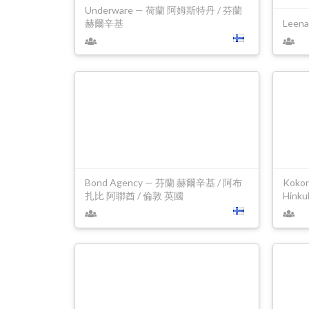
Underware — 荷蘭 阿姆斯特丹 / 芬蘭
赫爾辛基
Leen
Bond Agency — 芬蘭 赫爾辛基 / 阿布
Kokor
扎比 阿聯酋 / 倫敦 英國
Hink