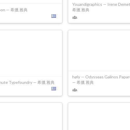
Youandigraphics — Irene Demet
 Noon — 希臘 雅典
希臘 雅典
høly — Odysseas Galinos Papar
chute Typefoundry — 希臘 雅典
— 希臘 雅典