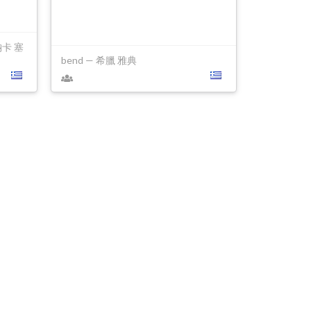
拉納卡 塞
bend — 希臘 雅典