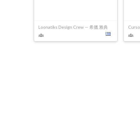
Loonatiks Design Crew — 希臘 雅典
Curs