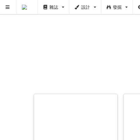
雜誌
設計
發掘