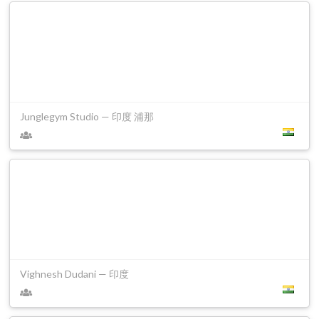
Junglegym Studio — 印度 浦那
Vighnesh Dudani — 印度