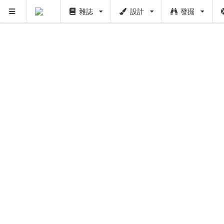
雜誌
設計
發掘