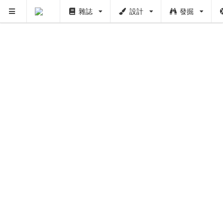
雜誌
設計
發掘