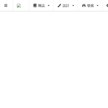
雜誌
設計
發掘