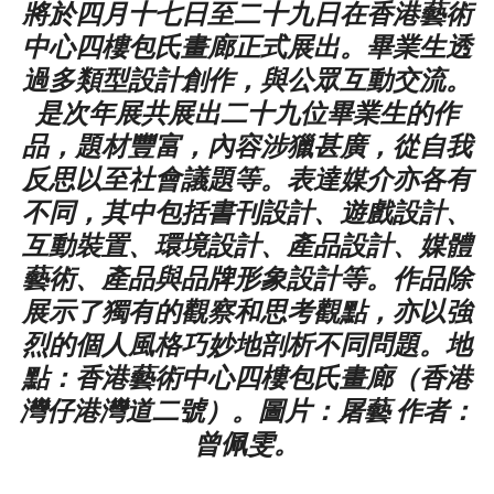
將於四月十七日至二十九日在香港藝術
中心四樓包氏畫廊正式展出。畢業生透
過多類型設計創作，與公眾互動交流。
是次年展共展出二十九位畢業生的作
品，題材豐富，內容涉獵甚廣，從自我
反思以至社會議題等。表達媒介亦各有
不同，其中包括書刊設計、遊戲設計、
互動裝置、環境設計、產品設計、媒體
藝術、產品與品牌形象設計等。作品除
展示了獨有的觀察和思考觀點，亦以強
烈的個人風格巧妙地剖析不同問題。地
點：香港藝術中心四樓包氏畫廊（香港
灣仔港灣道二號）。圖片：屠藝 作者：
曾佩雯。