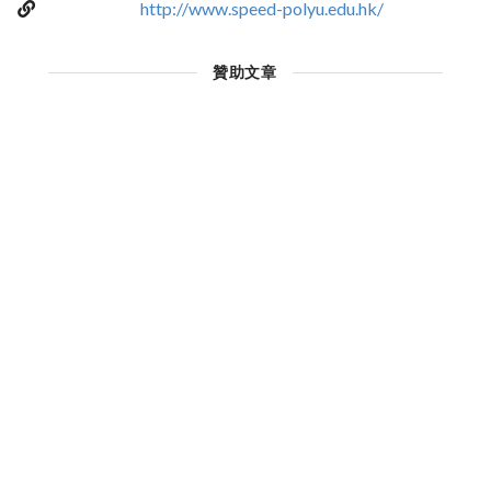
http://www.speed-polyu.edu.hk/
贊助文章