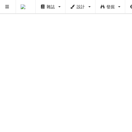
雜誌
設計
發掘