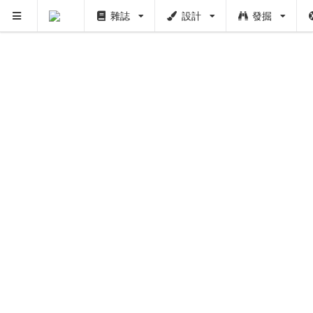
雜誌
設計
發掘