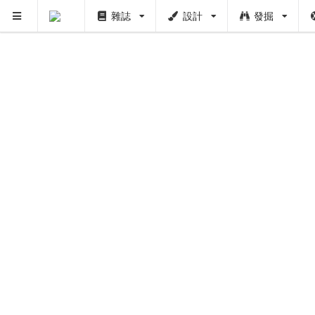
雜誌
設計
發掘