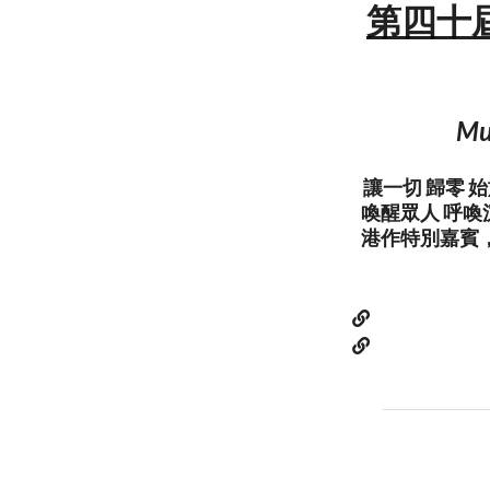
第四十屆P
Mu
讓一切 歸零 
喚醒眾人 呼喚沉
港作特別嘉賓，以及