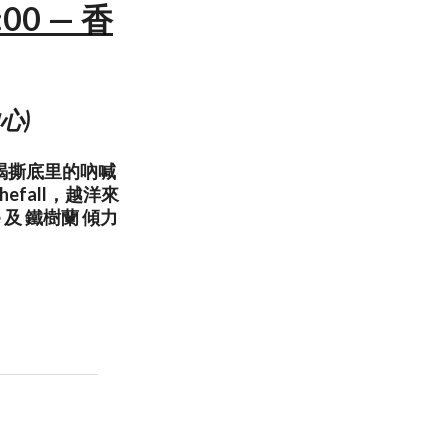
00 — 香
中心)
摯竭撕底里的吶喊
efall，越洋來
e 及 鐵樹蘭 傾力