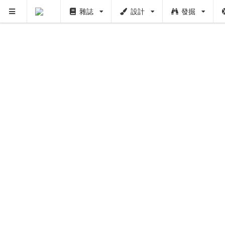
雜誌
設計
發掘