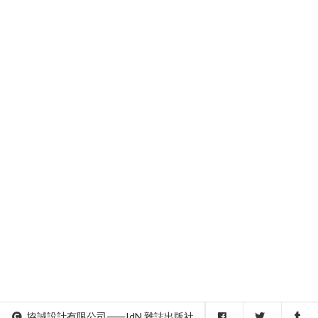
協誠設計有限公司⸺IdN 雜誌出版社