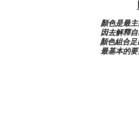
顏色是最主
因去解釋自
顏色組合足
最基本的要