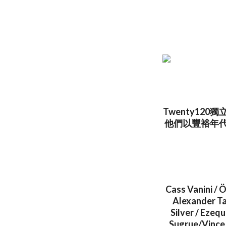
Twenty1
他們以豐裕年代（
Cass Vanini / 
Alexander Tar
Silver / Ezeq
Sugrue/Vince 