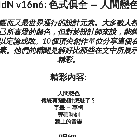
IdN v16n6: 色式俱全 — 人間戀
觀而又最世界通行的設計元素。大多數人
己所喜愛的顏色，但對於設計師來說，能
以定論成敗。10個頂尖創作單位分享這個
素。他們的精闢見解好比那些在文中所展
精彩。
精彩內容:
人間戀色
傳統荷蘭設計怎麼了﹖
字畫 － 專輯
豐碩時刻
牆上的音樂