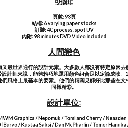
明細:
頁數: 93頁
結構: 6 varying paper stocks
訂裝: 4C process, spot UV
內附: 98 minutes DVD Video included
人間戀色
而又最世界通行的設計元素。大多數人都沒有特定原因去
於設計師來說，能夠精巧地運用顏色組合足以定論成敗。1
他們風格上最基本的要素。他們的精闢見解好比那些在文
同樣精彩。
設計單位:
 MWM Graphics / Nepomuk / Tomi and Cherry / Neasden 
fBurvo / Kustaa Saksi / Dan McPharlin / Tomer Hanuka 