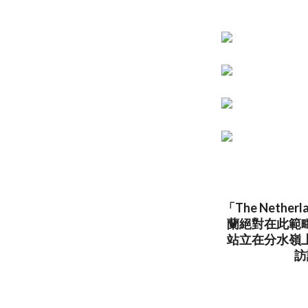
「The Net
蘭絕對在此範
站立在分水嶺
訪