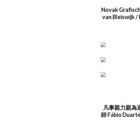
Novak Grafisch
van Bleiswijk /
凡事親力親為
師 Fábio 