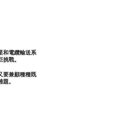
星和電纜輸送系
巨挑戰。
又要兼顧種種既
難題。