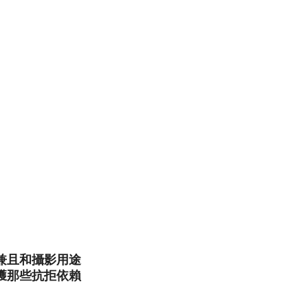
兼且和攝影用途
獲那些抗拒依賴