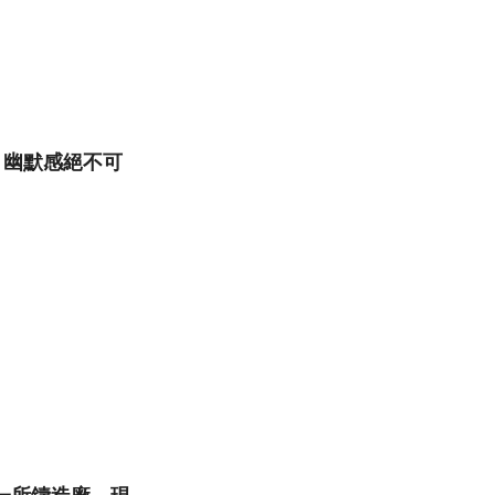
，幽默感絕不可
一所鑄造廠。現