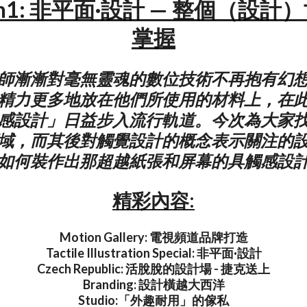
18n1: 非平面·設計 — 整個（設
掌握
師漸漸對毫無靈魂的數位技術不再抱有幻
精力更多地放在他們所使用的材料上，在
感設計」日益步入流行軌道。今次為大家
域，而其後對觸覺設計的概念表示關注的
如何裝作出那超越紙張和屏幕的具觸感設
精彩內容:
Motion Gallery: 電視頻道品牌打造
Tactile Illustration Special: 非平面·設計
Czech Republic: 活脫脫的設計場 - 捷克送上
Branding: 設計橫越大西洋
Studio:「外趣耐用」的傢私