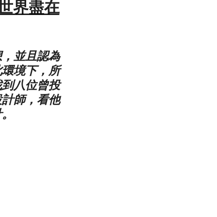
計）世界盡在
想，並且認為
此環境下，所
找到八位曾投
設計師，看他
計。