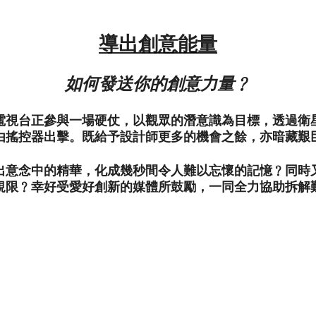
導出創意能量
如何發送你的創意力量﹖
電視台正參與一場硬仗，以觀眾的潛意識為目標，透過衛
由搖控器出擊。既給予設計師更多的機會之餘，亦暗藏艱
出意念中的精華，化成幾秒間令人難以忘懷的記憶﹖同時
規限﹖幸好受愛好創新的媒體所鼓勵，一同全力協助拆解