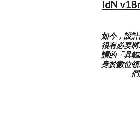
IdN v
如今，設計
很有必要將
謂的「具觸
身於數位領
們