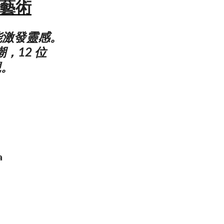
的藝術
能激發靈感。
，12 位
觀。
a