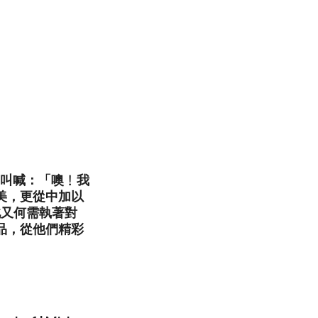
中叫喊：「噢﹗我
美，更從中加以
此又何需執著對
品，從他們精彩