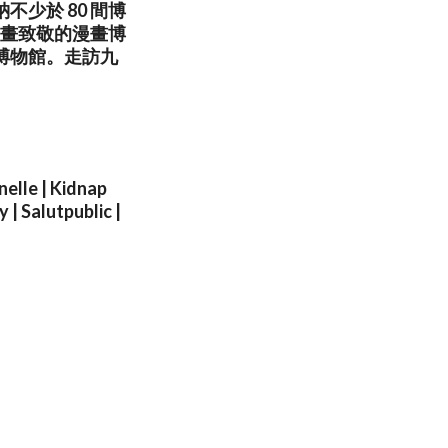
納不少於 80 間博
環漫畫致敬的漫畫博
博物館。走訪九
elle | Kidnap
| Salutpublic |