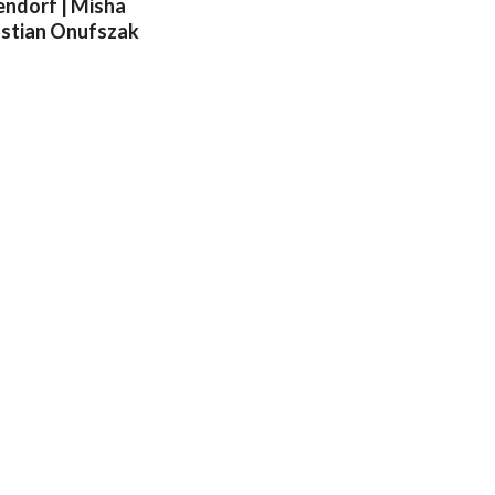
sendorf | Misha
bastian Onufszak