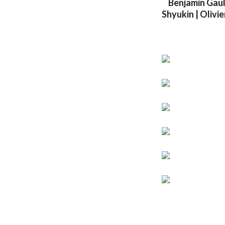
Benjamin Gaulo
Shyukin | Olivi