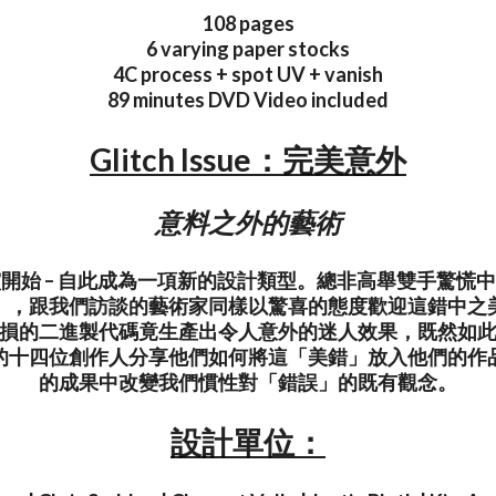
108 pages
6 varying paper stocks
4C process + spot UV + vanish
89 minutes DVD Video included
Glitch Issue：完美意外
意料之外的藝術
開始 – 自此成為一項新的設計類型。總非高舉雙手驚慌
」，跟我們訪談的藝術家同樣以驚喜的態度歡迎這錯中之
損的二進製代碼竟生產出令人意外的迷人效果，既然如
的十四位創作人分享他們如何將這「美錯」放入他們的作
的成果中改變我們慣性對「錯誤」的既有觀念。
設計單位：