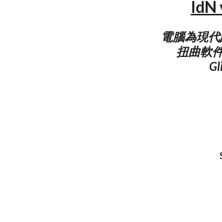
Id
電腦為現代
扭曲軟件
G