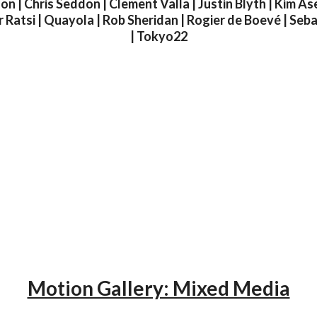
n | Chris Seddon | Clement Valla | Justin Blyth | Kim A
er Ratsi | Quayola | Rob Sheridan | Rogier de Boevé | Se
| Tokyo22
Motion Gallery: Mixed Media