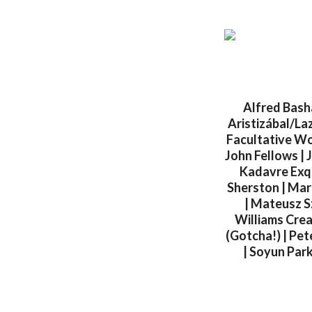
Alfred Basha
Aristizábal/Laz
Facultative Wor
John Fellows | 
Kadavre Exqu
Sherston | Mar
| Mateusz Sz
Williams Crea
(Gotcha!) | Pe
| Soyun Par