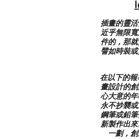
插畫的靈活
近乎無限寬
件的，那就
譬如時裝或
在以下的報
畫設計的創
心大意的年
永不抄襲或
鋼筆或鉛筆
新製作出來
一劃，創