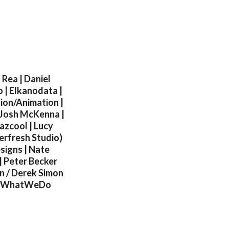
 Rea | Daniel
o | Elkanodata |
tion/Animation |
| Josh McKenna |
azcool | Lucy
erfresh Studio)
esigns | Nate
| Peter Becker
n / Derek Simon
h | WhatWeDo