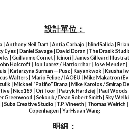
設計單位：
 | Anthony Neil Dart | Antía Carbajo | blindSalida | Brian
y Eyes | Daniel Savage | David Doran | The Drasik Studi
ks | Guillaume Cornet | Icinori | James Gilleard Illustra
John Holcroft | Jon Juarez / Harriorrihar | Jose Mendez 
is | Katarzyna Surman — Pusz | Kayankwok | Ksusha Iw
cus Walters | Mario Felipe / IAOEU | Mike Makatron (Ev
ulik | Mickael “Patiño” Brana | Mike Karolos / Smirap D
tive | Nico189 | Ori Toor | Patryk Hardziej | Paul Woods 
ter Greenwood | Sekonik / Dean Robert Smith | Sky Welki
k | Suba Creative Studio | T.P. Vineeth | Thomas Weiric
Copenhagen | Yu-Hsuan Wang
明細：