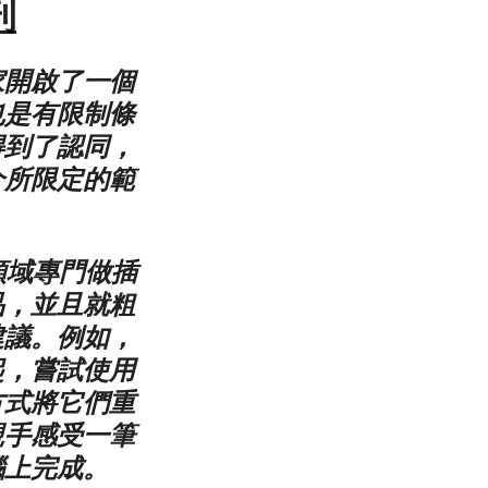
刊
家開啟了一個
也是有限制條
得到了認同，
介所限定的範
領域專門做插
品，並且就粗
建議。例如，
起，嘗試使用
方式將它們重
親手感受一筆
腦上完成。