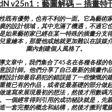
IdN v25n1：藝圖解碼 — 插畫特
性既有優勢，也有不利的一面。它為藝術
廣的設計領域，其中充滿了機遇，不過它
是如果藝術家已經在某一特殊的插畫分支
兒童繪本，那麼他或她就更加難以在該媒
圍內創建個人風格了。
導文章中，我們集合了45名在各種各樣的
意設計師。他們分享了自己最新的插畫作
輕設計師最容易犯的錯誤提了一些慷慨的
重複已有的作品，或者從最基礎的部分做
做速寫來展現最初的想法，然後才用數碼
。一個經常得到引用的成功秘訣就是，先
造一套完整的概念和結構，然後才搬到電