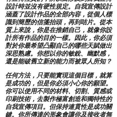
設計時並沒有硬性規定。自我宣傳設計
涵蓋了設計作品的全部內容，從個人標
識到簡歷的信箋抬頭，再到咭片。從本
質上來說，你是在推銷自己，就像你設
計所有作品的目的一樣。因此，你必須
對於你最希望凸顯自己的哪些天賦做出
深思熟慮。你想以你的敏銳、幽默感，
還是能破舊立新的能力而被眾人所知？
任何方法，只要能實現這個目標，就算
是成功的，但是你必須小心你的願望。
你可以使用不同的材料、切割、質感或
印刷技術，去製作極富創造和獨特性的
自我宣傳項目。但保持連貫性是成功關
鍵。你所傳達的形象會讓你及接收者無