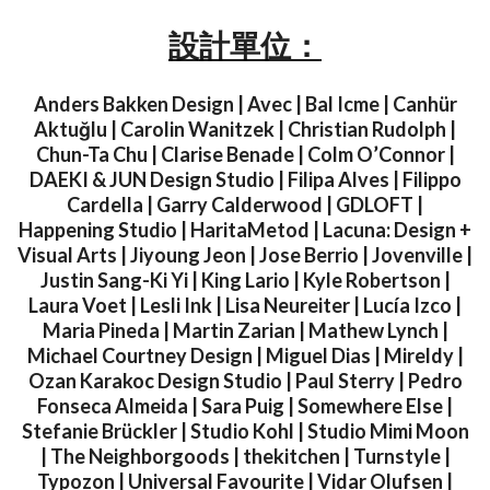
設計單位：
Anders Bakken Design | Avec | Bal Icme | Canhür
Aktuğlu | Carolin Wanitzek | Christian Rudolph |
Chun-Ta Chu | Clarise Benade | Colm O’Connor |
DAEKI & JUN Design Studio | Filipa Alves | Filippo
Cardella | Garry Calderwood | GDLOFT |
Happening Studio | HaritaMetod | Lacuna: Design +
Visual Arts | Jiyoung Jeon | Jose Berrio | Jovenville |
Justin Sang-Ki Yi | King Lario | Kyle Robertson |
Laura Voet | Lesli Ink | Lisa Neureiter | Lucía Izco |
Maria Pineda | Martin Zarian | Mathew Lynch |
Michael Courtney Design | Miguel Dias | Mireldy |
Ozan Karakoc Design Studio | Paul Sterry | Pedro
Fonseca Almeida | Sara Puig | Somewhere Else |
Stefanie Brückler | Studio Kohl | Studio Mimi Moon
| The Neighborgoods | thekitchen | Turnstyle |
Typozon | Universal Favourite | Vidar Olufsen |