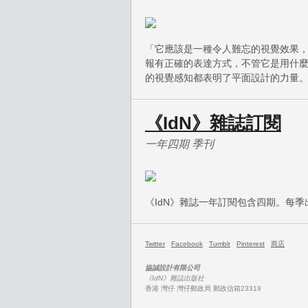
「它應該是一種令人難忘的視覺效果
報有正確的表達方式，不管它是用什
的視覺感知都表明了平面設計的力量
《IdN》雜誌訂閱
一年四期 季刊
《IdN》雜誌一年訂閱包含四期。每
Twitter
Facebook
Tumblr
Pinterest
商店
協誠設計有限公司
《IdN》雜誌出版社
香港 灣仔 灣仔郵政局 郵政信箱23319