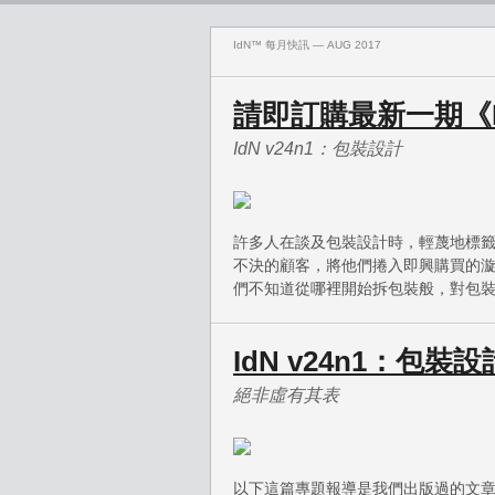
IdN™ 每月快訊 — AUG 2017
請即訂購最新一期《
IdN v24n1：包裝設計
許多人在談及包裝設計時，輕蔑地標
不決的顧客，將他們捲入即興購買的
們不知道從哪裡開始拆包裝般，對包
IdN v24n1：包裝設
絕非虛有其表
以下這篇專題報導是我們出版過的文章