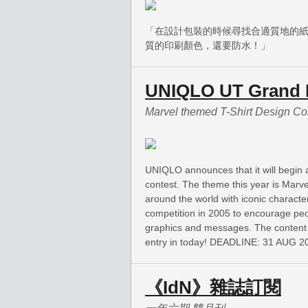
「在設計包裝的時候尋找合適質地的
質的印刷顏色，還要防水！」
UNIQLO UT Grand P
Marvel themed T-Shirt Design Co
UNIQLO announces that it will begin a
contest. The theme this year is Marv
around the world with iconic characte
competition in 2005 to encourage peop
graphics and messages. The content 
entry in today! DEADLINE: 31 AUG 2
《IdN》雜誌訂閱