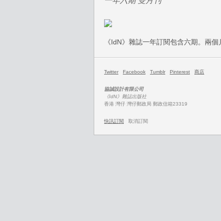
一年六期 雙月刊
《IdN》雜誌一年訂閱包含六期。兩
Twitter
Facebook
Tumblr
Pinterest
商店
協誠設計有限公司
《IdN》雜誌出版社
香港 灣仔 灣仔郵政局 郵政信箱23319
快訊訂閱
取消訂閱