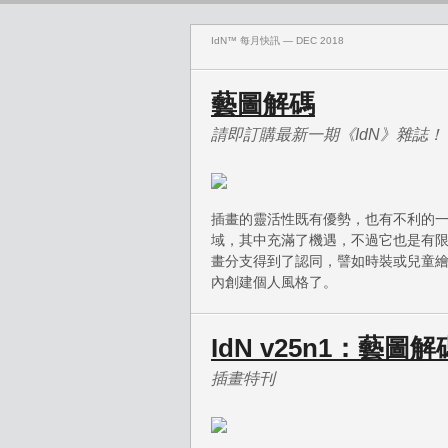
IdN™ 每月快訊 — DEC 2018
藝圖解碼
請即訂購最新一期《IdN》雜誌！
插畫的靈活性既有優勢，也有不利的
域，其中充滿了機遇，不過它也是有
畫分支得到了認同，譬如時裝或兒童
內創建個人風格了。
IdN v25n1：藝圖解
插畫特刊