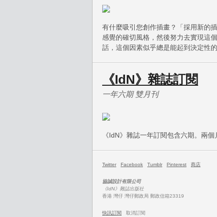
有什麼吸引您創作插畫？「採用新的
感覺的確切風格，然後努力去實現這
話，這個因素似乎總是能起到決定性
《IdN》雜誌訂閱
一年六期 雙月刊
《IdN》雜誌一年訂閱包含六期。兩
Twitter
Facebook
Tumblr
Pinterest
商店
協誠設計有限公司
《IdN》雜誌出版社
香港 灣仔 灣仔郵政局 郵政信箱23319
快訊訂閱
取消訂閱