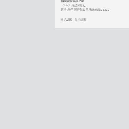
協誠設計有限公司
《IdN》雜誌出版社
香港 灣仔 灣仔郵政局 郵政信箱23319
快訊訂閱
取消訂閱