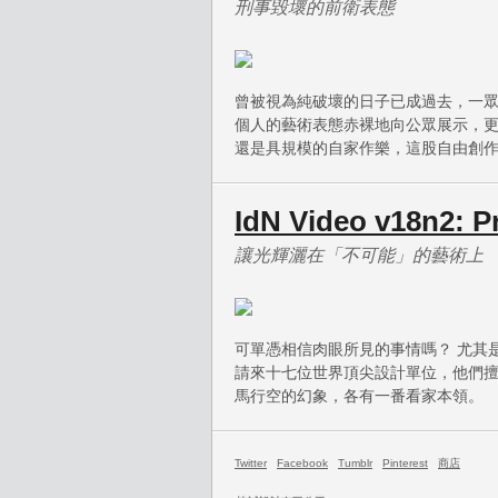
刑事毀壞的前衛表態
曾被視為純破壞的日子已成過去，一
個人的藝術表態赤裸地向公眾展示，
還是具規模的自家作樂，這股自由創
IdN Video v18n2: P
讓光輝灑在「不可能」的藝術上
可單憑相信肉眼所見的事情嗎？ 尤其是當你看
請來十七位世界頂尖設計單位，他們
馬行空的幻象，各有一番看家本領。
Twitter
Facebook
Tumblr
Pinterest
商店