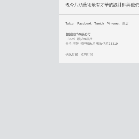
現今片頭藝術最有才華的設計師與他
Twitter
Facebook
Tumblr
Pinterest
商店
協誠設計有限公司
《IdN》雜誌出版社
香港 灣仔 灣仔郵政局 郵政信箱23319
快訊訂閱
取消訂閱