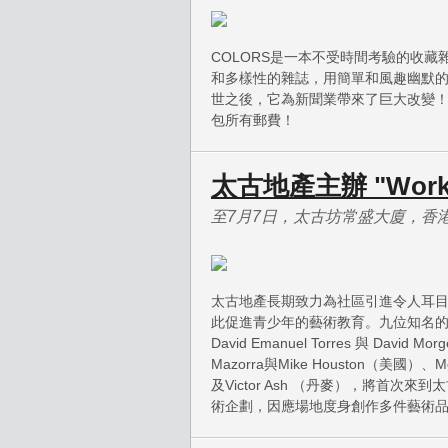
COLORS是一本不受時間考驗的收
和多樣性的雜誌，用簡單和風趣幽默的
世之後，它為新聞業帶來了巨大改變！
包所有郵費！
太古地產主辦 "Work i
至7月7日，太古坊常盛大廈，香
太古地產長期致力為社區引進令人耳
此促進青少年的藝術教育。九位知名的街頭
David Emanuel Torres 與 David Mo
Mazorra與Mike Houston（美
及Victor Ash （丹麥），將首次來到
術企劃，因應場地度身創作多件藝術