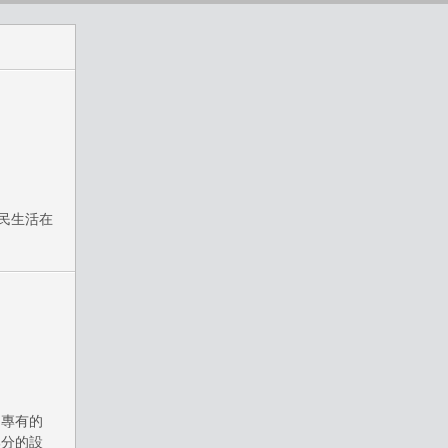
民生活在
，專有的
部分的設