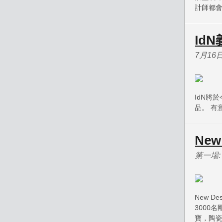
計師都
Id
7月16
IdN將
品。 有
New 
第一場:
New 
3000
寶，陶