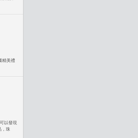
。
獲精美禮
中可以發現
品，珠