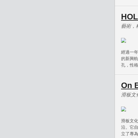
HOL
藝術，
經過一年
的新興軌
孔，性格
On B
滑板文
滑板文
沿。它
立了專