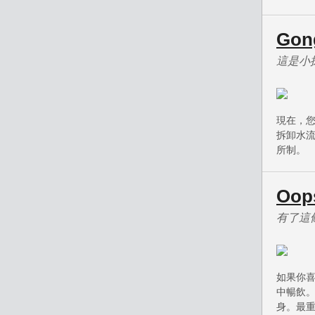
Go
這是小
現在，
拆卸水
所制。
Oo
有了這
如果你
中暢飲
身。最