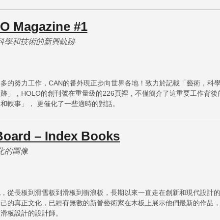
O Magazine #1
科學和技術的新興軌跡
多的努力工作，CAN的番外現正步向世界各地！致力於記載「藝術，科
跡」，HOLO的創刊號在重量級的226頁裡，不僅簡介了這重要工作背後
和軼事」， 更催化了一些適時的對話。
oard – Index Books
化的圖像
化，從長板到滑雪板到滑板到衝浪板，長期以來一直走在創新和現代設計
自己的真正文化，已經有無數的新晉藝術家在木板上展示他們最新的作品
為滑板設計的設計師。