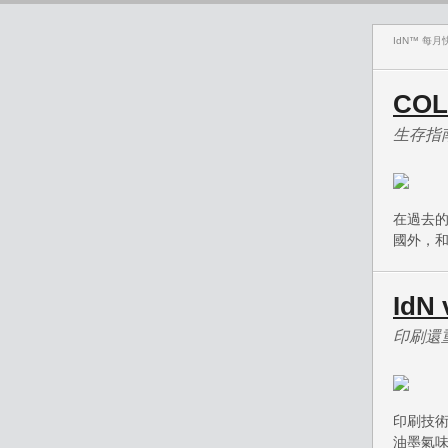
IdN™ 每月快
CO
生存指
在過去的
國外，和
IdN
印刷還
印刷技
油墨氣