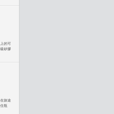
魚上的可
品級矽膠
你在旅途
穩住瓶