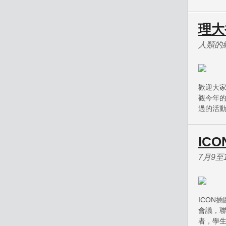
理大
人類的
歡迎大家
觀今年的
過的活
IC
7月9
ICON
會議，聯
者，學