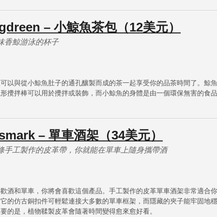
ngdreen – 小鯨魚茶包（12美元）
抹香鯨游泳的杯子
您可以與從小鯨魚肚子的通孔釀製而成的茶一起享受你的品茶時間了。鯨
流形攪拌棒可以用於攪拌或裝飾，而小鯨魚的身體是由一個環保無害的食
psmark – 單車酒架（34美元）
條手工製作的皮革帶，你就能在單車上隨身攜帶酒
喜歡酒和單車，你將會喜歡這個產品。手工製作的皮革單車酒架非常適合
。它的仿古銅扣件可輕鬆連接大多數的單車框架，而隱藏的夾子能牢固地
重要的是，植物鞣製皮革會隨著時間變得愈來愈好看。