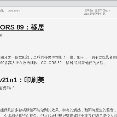
訊 — JUN 2014
電子郵件顯示不正確？
請在瀏覽器中打開
。
LORS 89：移居
南
四分之一個世紀裡，全球的移民率增加了一倍。如今，一共有232萬名移
90多萬人正在收拾細軟。COLORS 89 – 移居 追隨著他們的旅程。
 v21n1：印刷美
重要嗎？
術能做到許多數碼媒體不能做到的效果。特有的觸感，翻閱時產生的聲音
味，令印刷品獨特而持久。但這代表印刷與數碼媒體不能共存嗎？現今大