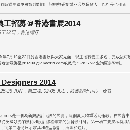
會同時運用這兩種媒體創作，證明數碼媒體不必然是敵人，也可是合作者
N義工招募＠香港書展2014
日至22日，香港灣仔
於今年7月16至22日於香港書展與大家見面，現正招募義工多名，完成後可
意者請電郵至
priscilla@idnworld.com
或致電2528 5744查詢更多資料。
Designers 2014
 25-28 JUN，第二場: 02-05 JUL，商業設計中心，倫敦
Designers是一個為新興設計而設的展覽，這個夏天將重返到倫敦。在展會
名剛從英國領先的藝術和設計課程畢業的新晉設計師。第一場主要展示紡織
瓷，而第二場將展示家具和產品設計，插圖和短片。